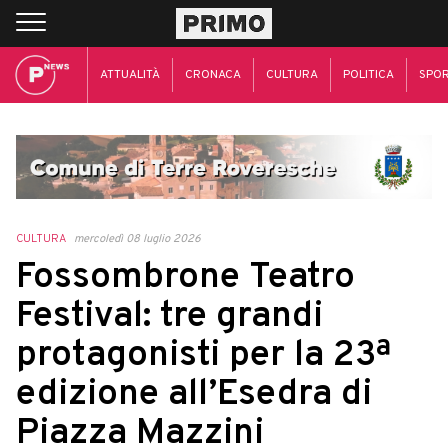
ATTUALITÀ
CRONACA
CULTURA
POLITICA
SPO
CULTURA
mercoledì 08 luglio 2026
Fossombrone Teatro
Festival: tre grandi
protagonisti per la 23ª
edizione all’Esedra di
Piazza Mazzini