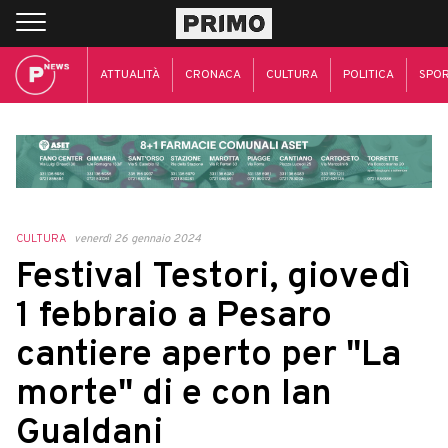
ATTUALITÀ
CRONACA
CULTURA
POLITICA
SPO
CULTURA
venerdì 26 gennaio 2024
Festival Testori, giovedì
1 febbraio a Pesaro
cantiere aperto per "La
morte" di e con Ian
Gualdani