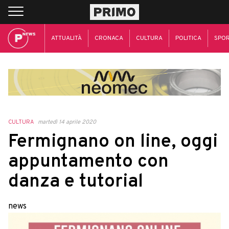
ATTUALITÀ
CRONACA
CULTURA
POLITICA
SPO
CULTURA
martedì 14 aprile 2020
Fermignano on line, oggi
appuntamento con
danza e tutorial
news