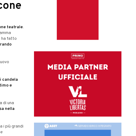
icone
one teatrale
.
gramma
, ha fatto
rando
nuovo
i candela
ntimo e
a di una
a nella
ra i più grandi
te