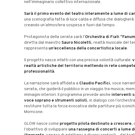
nell’immaginario collettivo internazionale.
Sarà il primo evento del teatro interamente a lume di ca
una scenografia fatta di luce calda e diffusa che dialogherà 
creando un’atmosfera sospesa e fuori dal tempo.
Protagonista della serata sarà l’
Orchestra di Fiati “Fanu
diretta dal maestro
Sauro Nicoletti
, realtà musicale del te
rappresenta
un’eccellenza della concertistica locale
.
Il progetto nasce infatti con una precisa volontà culturale:
v
realtà artistiche del territorio mettendo in rete compet
professionalità
.
La narrazione sarà affidata a
Claudio Pacifici
, voce narran
serata, che guiderà il pubblico in un viaggio tra musica, mem
immagini interiori. Il programma prevede anche
interventi s
voce soprano e strumenti solisti
, in dialogo con l’orchestr
restituire tutta la forza evocativa delle partiture più iconich
Morricone.
GLOW nasce come
progetto pilota destinato a crescere
, 
l’obiettivo di sviluppare
una rassegna di concerti a lume d