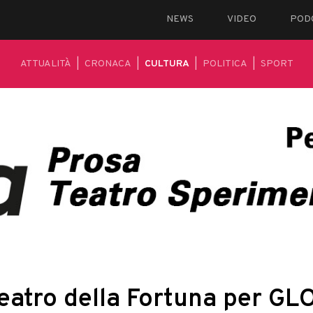
NEWS
VIDEO
POD
ATTUALITÀ
|
CRONACA
|
CULTURA
|
POLITICA
|
SPORT
Teatro della Fortuna per GL