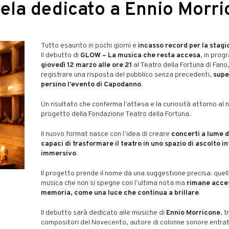
ela dedicato a Ennio Morr
Tutto esaurito in pochi giorni e
incasso record per la stagi
Il debutto di
GLOW – La musica che resta accesa
, in pro
giovedì 12 marzo alle ore 21
al Teatro della Fortuna di Fano
registrare una risposta del pubblico senza precedenti,
supe
persino l’evento di Capodanno
.
Un risultato che conferma l’attesa e la curiosità attorno al 
progetto della Fondazione Teatro della Fortuna.
Il nuovo format nasce con l’idea di creare
concerti a lume d
capaci di trasformare il teatro in uno spazio di ascolto i
immersivo
.
Il progetto prende il nome da una suggestione precisa: quell
musica che non si spegne con l’ultima nota ma
rimane acces
memoria, come una luce che continua a brillare
.
Il debutto sarà dedicato alle musiche di
Ennio Morricone
, t
compositori del Novecento, autore di colonne sonore entra