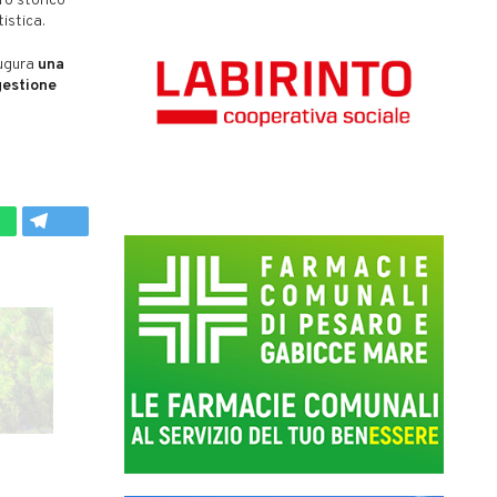
ro storico
tistica.
augura
una
gestione