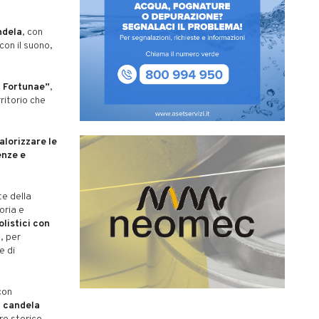
ndela
, con
con il suono,
m Fortunae”
,
rritorio che
alorizzare le
enze e
te della
oria e
olistici con
a, per
e di
con
i candela