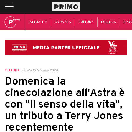
ATTUALITÀ
CRONACA
CULTURA
POLITICA
SPO
CULTURA
sabato 15 febbraio 2020
Domenica la
cinecolazione all'Astra è
con "Il senso della vita",
un tributo a Terry Jones
recentemente