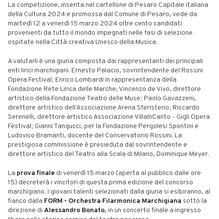
La competizione, inserita nel cartellone di Pesaro Capitale italiana
della Cultura 2024 e promossa dal Comune di Pesaro, vede da
martedì 12 a venerdì 15 marzo 2024 oltre cento candidati
provenienti da tutto il mondo impegnati nelle fasi di selezione
ospitate nella Città creativa Unesco della Musica.
A valutarli è una giuria composta dai rappresentanti dei principali
enti lirici marchigiani: Ernesto Palacio, sovrintendente del Rossini
Opera Festival; Enrico Lombardi in rappresentanza della
Fondazione Rete Lirica delle Marche; Vincenzo de Vivo, direttore
artistico della Fondazione Teatro delle Muse; Paolo Gavazzeni,
direttore artistico dell’Associazione Arena Sferisterio; Riccardo
Serenelli, direttore artistico Associazione VillaInCanto - Gigli Opera
Festival; Gianni Tangucci, per la Fondazione Pergolesi Spontini e
Ludovico Bramanti, docente del Conservatorio Rossini. La
prestigiosa commissione è presieduta dal sovrintendente e
direttore artistico del Teatro alla Scala di Milano, Dominique Meyer.
La
prova finale
di venerdì 15 marzo (aperta al pubblico dalle ore
15) decreterà i vincitori di questa prima edizione del concorso
marchigiano. I giovani talenti selezionati dalla giuria si esibiranno, al
fianco dalla
FORM - Orchestra Filarmonica Marchigiana
sotto la
direzione di
Alessandro Bonato
, in un concerto finale a ingresso