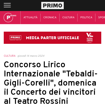
ATTUALITÀ
CRONACA
CULTURA
POLITICA
SPO
CULTURA
giovedì 14 marzo 2024
Concorso Lirico
Internazionale "Tebaldi-
Gigli-Corelli", domenica
il Concerto dei vincitori
al Teatro Rossini