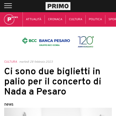
ATTUALITÀ
CRONACA
CULTURA
POLITICA
SPO
CULTURA
martedì 28 febbraio 2023
Ci sono due biglietti in
palio per il concerto di
Nada a Pesaro
news