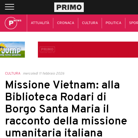
ATTUALITÀ
CRONACA
CULTURA
POLITICA
SPO
CULTURA
mercoledì 11 febbraio 2026
Missione Vietnam: alla
Biblioteca Rodari di
Borgo Santa Maria il
racconto della missione
umanitaria italiana