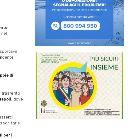
ente
, nel
rasportava
endente
ppie di
 trasferito
Napoli
, dove
esserci
i sanitarie.
i per il