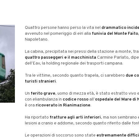
Quattro persone hanno perso la vita nel
drammatico incid
avvenuto nel pomeriggio di eiri alla
funivia del Monte Faito
Napoletano.
La cabina, precipitata nei pressi della stazione a monte, t
quattro passeggeri e il macchinista
Carmine Parlato, dip
dell’Eav, la holding regionale dei trasporti campana.
Tra le vittime, secondo quanto trapela, ci sarebbero
due co
turisti stranieri
.
Un
ferito grave
, uomo di mezza età, è stato estratto vivo e
con eliambulanza in
codice rosso
all’
ospedale del Mare di 
è ora
ricoverato in Rianimazione
.
Ha riportato
fratture agli arti inferiori
, ma non sembrano 
lesioni a cranio e addome, secondo quanto riferito dalle font
Le operazioni di soccorso sono state
estremamente difficil