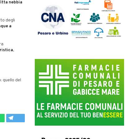
fitta nebbia
to degli
nque a
ra
ristica
,
 quello del