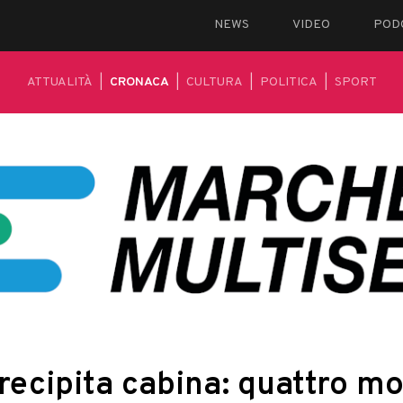
NEWS
VIDEO
POD
ATTUALITÀ
|
CRONACA
|
CULTURA
|
POLITICA
|
SPORT
precipita cabina: quattro mo