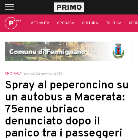
ATTUALITÀ
CRONACA
CULTURA
POLITICA
SPO
CRONACA
giovedì 22 gennaio 2026
Spray al peperoncino su
un autobus a Macerata:
75enne ubriaco
denunciato dopo il
panico tra i passeggeri