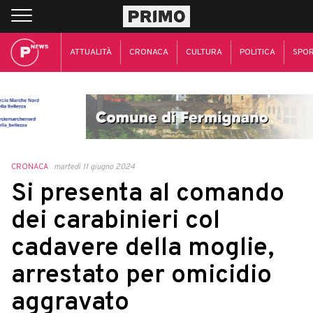
ATTUALITÀ
CRONACA
CULTURA
POLITICA
SPO
CRONACA
martedì 11 giugno 2024
Si presenta al comando
dei carabinieri col
cadavere della moglie,
arrestato per omicidio
aggravato