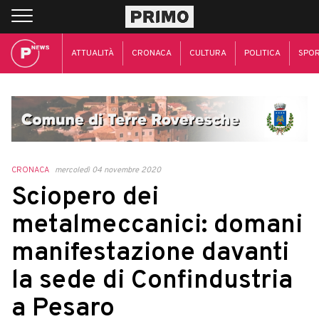
ATTUALITÀ
CRONACA
CULTURA
POLITICA
SPO
CRONACA
mercoledì 04 novembre 2020
Sciopero dei
metalmeccanici: domani
manifestazione davanti
la sede di Confindustria
a Pesaro