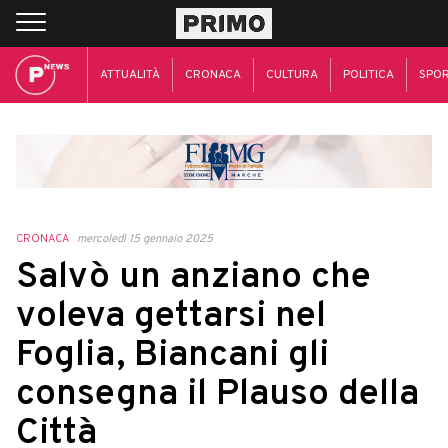
ATTUALITÀ
CRONACA
CULTURA
POLITICA
SPO
CRONACA
mercoledì 15 gennaio 2025
Salvò un anziano che
voleva gettarsi nel
Foglia, Biancani gli
consegna il Plauso della
Città