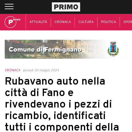
ATTUALITÀ
CRONACA
CULTURA
POLITICA
SPO
CRONACA
giovedì 30 maggio 2024
Rubavano auto nella
città di Fano e
rivendevano i pezzi di
ricambio, identificati
tutti i componenti della