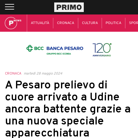
ATTUALITÀ
CRONACA
CULTURA
POLITICA
SPO
CRONACA
martedì 28 maggio 2024
A Pesaro prelievo di
cuore arrivato a Udine
ancora battente grazie a
una nuova speciale
apparecchiatura