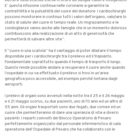
battere nella scatola sterile irrorato da sangue caldo e ossigenato.
E’ questa infusione continua nelle coronarie a garantire la
contrattilità e la pulsatilità del cuore del donatore. I cardiochirurghi
possono monitorare in continuo tutti i valori dell’organo, valutare lo
stato di salute del cuore in tempo reale. Un ringraziamento e le
condoglianze vanno anche alle famiglie che in un momento doloroso
contribuiscono alla realizzazione di un atto di generosità che
permetterà di salvare altre vite”.
Il “cuore in una scatola” ha il vantaggio di poter dilatare il tempo
disponibile per i cardiochirurghi tra il prelievo ed il trapianto.
Fondamentale soprattutto quando il tempo di trasporto è lungo.
Questo rende possibile andare a recuperare il cuore anche quando
l’ospedale in cui va effettuato il prelievo si trovi in un’area
geografica poco accessibile, ad esempio perché lontana dagli
aeroporti.
I prelievi di organi sono avvenuti nella notte tra il 25 e il 26 maggio
e il 21 maggio scorso, su due pazienti, uno di 70 anni ed un altro di
55 anni. Gli organi trasportati sono due fegati, due cornee ed un
cuore che permetteranno di dare una speranza di vita a diversi
pazienti. I reparti coinvolti del Blocco Operatorio di Pesaro
perfettamente organizzato dal personale infermieristico di sala
operatoria dell’Ospedale di Pesaro che ha collaborato con le