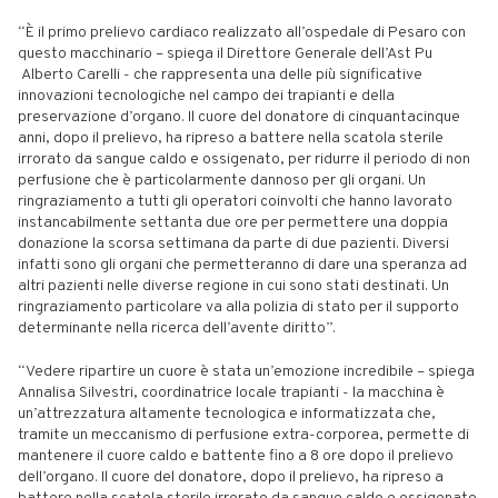
“È il primo prelievo cardiaco realizzato all’ospedale di Pesaro con
questo macchinario – spiega il Direttore Generale dell’Ast Pu
Alberto Carelli - che rappresenta una delle più significative
innovazioni tecnologiche nel campo dei trapianti e della
preservazione d’organo. Il cuore del donatore di cinquantacinque
anni, dopo il prelievo, ha ripreso a battere nella scatola sterile
irrorato da sangue caldo e ossigenato, per ridurre il periodo di non
perfusione che è particolarmente dannoso per gli organi. Un
ringraziamento a tutti gli operatori coinvolti che hanno lavorato
instancabilmente settanta due ore per permettere una doppia
donazione la scorsa settimana da parte di due pazienti. Diversi
infatti sono gli organi che permetteranno di dare una speranza ad
altri pazienti nelle diverse regione in cui sono stati destinati. Un
ringraziamento particolare va alla polizia di stato per il supporto
determinante nella ricerca dell’avente diritto”.
“Vedere ripartire un cuore è stata un’emozione incredibile – spiega
Annalisa Silvestri, coordinatrice locale trapianti - la macchina è
un’attrezzatura altamente tecnologica e informatizzata che,
tramite un meccanismo di perfusione extra-corporea, permette di
mantenere il cuore caldo e battente fino a 8 ore dopo il prelievo
dell’organo. Il cuore del donatore, dopo il prelievo, ha ripreso a