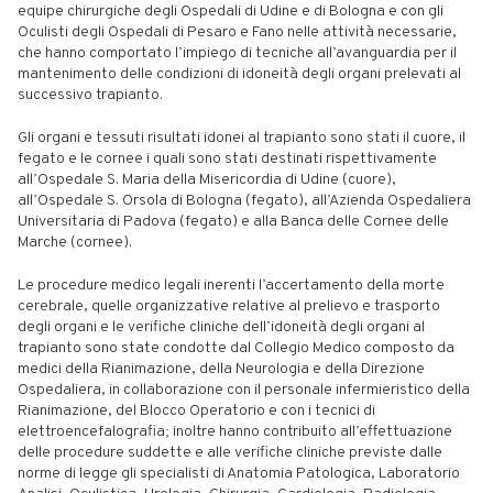
equipe chirurgiche degli Ospedali di Udine e di Bologna e con gli
Oculisti degli Ospedali di Pesaro e Fano nelle attività necessarie,
che hanno comportato l’impiego di tecniche all’avanguardia per il
mantenimento delle condizioni di idoneità degli organi prelevati al
successivo trapianto.
Gli organi e tessuti risultati idonei al trapianto sono stati il cuore, il
fegato e le cornee i quali sono stati destinati rispettivamente
all’Ospedale S. Maria della Misericordia di Udine (cuore),
all’Ospedale S. Orsola di Bologna (fegato), all’Azienda Ospedaliera
Universitaria di Padova (fegato) e alla Banca delle Cornee delle
Marche (cornee).
Le procedure medico legali inerenti l’accertamento della morte
cerebrale, quelle organizzative relative al prelievo e trasporto
degli organi e le verifiche cliniche dell’idoneità degli organi al
trapianto sono state condotte dal Collegio Medico composto da
medici della Rianimazione, della Neurologia e della Direzione
Ospedaliera, in collaborazione con il personale infermieristico della
Rianimazione, del Blocco Operatorio e con i tecnici di
elettroencefalografia; inoltre hanno contribuito all’effettuazione
delle procedure suddette e alle verifiche cliniche previste dalle
norme di legge gli specialisti di Anatomia Patologica, Laboratorio