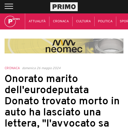
ATTUALITÀ
CRONACA
CULTURA
POLITICA
SPO
CRONACA
domenica 26 maggio 2024
Onorato marito
dell'eurodeputata
Donato trovato morto in
auto ha lasciato una
lettera, "l'avvocato sa