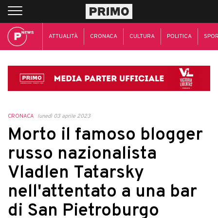
ATTUALITÀ
CRONACA
CULTURA
POLITICA
SPO
CRONACA
lunedì 03 aprile 2023
Morto il famoso blogger
russo nazionalista
Vladlen Tatarsky
nell'attentato a una bar
di San Pietroburgo