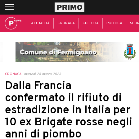
ATTUALITÀ
CRONACA
CULTURA
POLITICA
SPO
CRONACA
martedì 28 marzo 2023
Dalla Francia
confermato il rifiuto di
estradizione in Italia per
10 ex Brigate rosse negli
anni di piombo