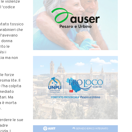
 le violenze
l 'codice
entato tossico
arabinieri che
, l'avevano
la donna
ito le
si i
cia ma non
le forze
ima lite. Il
 l'ha colpita
mmediato
tari. Ma
a è morta
.
perdere le sue
madre
ida. I