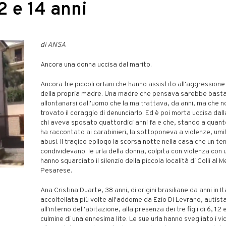
12 e 14 anni
di ANSA
Ancora una donna uccisa dal marito.
Ancora tre piccoli orfani che hanno assistito all'aggressione
della propria madre. Una madre che pensava sarebbe bast
allontanarsi dall'uomo che la maltrattava, da anni, ma che 
trovato il coraggio di denunciarlo. Ed è poi morta uccisa dall
chi aveva sposato quattordici anni fa e che, stando a quant
ha raccontato ai carabinieri, la sottoponeva a violenze, umil
abusi. Il tragico epilogo la scorsa notte nella casa che un te
condividevano: le urla della donna, colpita con violenza con u
hanno squarciato il silenzio della piccola località di Colli al 
Pesarese.
Ana Cristina Duarte, 38 anni, di origini brasiliane da anni in It
accoltellata più volte all'addome da Ezio Di Levrano, autista
all'interno dell'abitazione, alla presenza dei tre figli di 6, 12 
culmine di una ennesima lite. Le sue urla hanno svegliato i vic