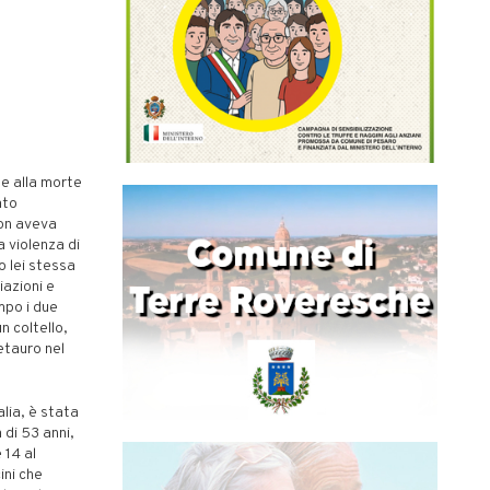
 e alla morte
ato
non aveva
a violenza di
o lei stessa
iazioni e
mpo i due
n coltello,
Metauro nel
alia, è stata
 di 53 anni,
e 14 al
ini che