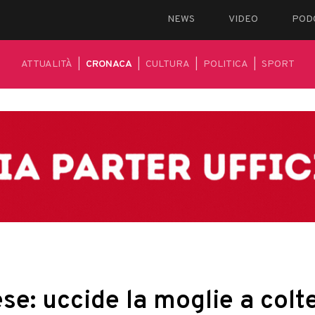
NEWS
VIDEO
POD
ATTUALITÀ
|
CRONACA
|
CULTURA
|
POLITICA
|
SPORT
e: uccide la moglie a colte