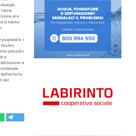
quipaggi,
 l'area
inzione era
ba lo hanno
o.
e pugnalate. I
o Nucleo
hanno passato
le e
l'abitazione a
condariale
 dell'arresto
i del