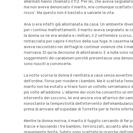
allarmati hanno chiamato il 112. Per lei, che aveva segnalato
ma non aveva denunciato il marito, era comunque scattato i
rosso'. Ma questo non è bastato a salvarle la vita.
Ana si era infatti già allontanata da casa. Un ambiente div
per i continui maltrattamenti. Il marito aveva segnalato ai c
la donna se ne era andata e i militari, il 2 settembre scorso
rintracciata per capire il motivo della sua fuga. In caserma 
aveva raccontato nei dettagli le continue violenze che il mar
riservava. Di qui la decisione di allontanarsi. E a nulla sono val
suggerimenti dei carabinieri perchè presentasse una denun
sono riusciti a convincerla.
La notte scorsa la donna è rientrata a casa senza avvertire 
dell'ordine. Forse per rivedere i bambini. Ma è scattata l'ennes
marito non ha esitato a tirare fuori un coltello serramanico e
più volte all'addome. L'allarme dei vicini ha consentito un i
intervento dei soccorsi, lei era ancora viva all'arrivo dei sani
nonostante la tempestività dell'intervento dell'eliambulanz
prima di arrivare all'ospedale di Torrette per le ferite inferte
Mentre la donna moriva, il marito è fuggito cercando di far 
tracce e lasciando i tre bambini, terrorizzati, accanto alla 
gravemente ferita. Subito sono scattate le ricerche dell'omic