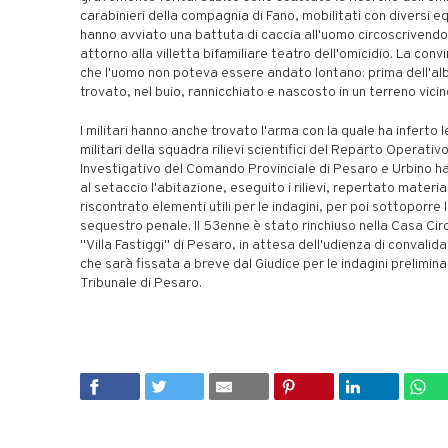
carabinieri della compagnia di Fano, mobilitati con diversi e
hanno avviato una battuta di caccia all'uomo circoscrivendo
attorno alla villetta bifamiliare teatro dell'omicidio. La conv
che l'uomo non poteva essere andato lontano: prima dell'al
trovato, nel buio, rannicchiato e nascosto in un terreno vicin
I militari hanno anche trovato l'arma con la quale ha inferto l
militari della squadra rilievi scientifici del Reparto Operativ
Investigativo del Comando Provinciale di Pesaro e Urbino 
al setaccio l'abitazione, eseguito i rilievi, repertato materia
riscontrato elementi utili per le indagini, per poi sottoporre 
sequestro penale. Il 53enne è stato rinchiuso nella Casa Cir
"Villa Fastiggi" di Pesaro, in attesa dell'udienza di convalida
che sarà fissata a breve dal Giudice per le indagini preliminar
Tribunale di Pesaro.