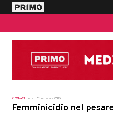
CRONACA
sabato 07 settembre 2024
Femminicidio nel pesares