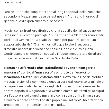
bruciati vivi".
Decine i feriti che sono stati portati negli ospedali della zona che -
secondo la Mezzaluna rossa palestinese - "non sono in grado di
gestire questo gran numero di accessi".
Medici senza frontiere riferisce che, a seguito dell'attacco aereo
israeliano sul campo profughi, 180 feriti feriti e 28 morti sono stati
portati al Centro per la stabilizzazione per pazienti con traumi
supportato da Msf. "Siamo inorriditi, quello che è successo
dimostra ancora una volta che nessun luogo è sicuro a Gaza.
Continuiamo a chiedere un cessate il fuoco immediato e duraturo",
ha detto l'infermiera italiana Gaia Giletta da Rafah.
Hamas ha affermato che i palestinesi devono "insorgere e
marciare" contro il "massacro" compiuto dall'esercito
israeliano a Rafah,
nell'estremo sud di Gaza. "Alla luce dell'orribile
massacro sionista commesso questa sera dall'esercito criminale di
occupazione contro le tende degli sfollati, invitiamo le masse del
nostro popolo in Cisgiordania, a Gerusalemme, nei territori occupati
e all'estero a sollevarsi e marciare con rabbia contro il massacro
sionista in corso contro il nostro popolo nel settore", ha affermato il
gruppo militante palestinese in una nota.