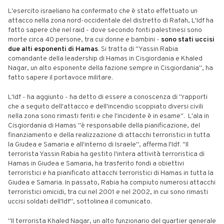
L'esercito israeliano ha confermato che è stato effettuato un
attacco nella zona nord-occidentale del distretto di Rafah, L'Idf ha
fatto sapere che nel raid - dove secondo fonti palestinesi sono
morte circa 40 persone, tra cui donne e bambini -
sono stati uccisi
due alti esponenti di Hamas
. Si tratta di "Yassin Rabia
comandante della leadership di Hamas in Cisgiordania e Khaled
Nagar, un alto esponente della fazione sempre in Cisgiordania", ha
fatto sapere il portavoce militare.
L'Idf - ha aggiunto - ha detto di essere a conoscenza di "rapporti
che a seguito dell'attacco e dell'incendio scoppiato diversi civili
nella zona sono rimasti feriti e che l'incidente è in esame". L'ala in
Cisgiordania di Hamas "è responsabile della pianificazione, del
finanziamento e della realizzazione di attacchi terroristici in tutta
la Giudea e Samaria e all'interno di Israele", afferma l'Idf. "Il
terrorista Yassin Rabia ha gestito l'intera attività terroristica di
Hamas in Giudea e Samaria, ha trasferito fondi a obiettivi
terroristici e ha pianificato attacchi terroristici di Hamas in tutta la
Giudea e Samaria. In passato, Rabia ha compiuto numerosi attacchi
terroristici omicidi, tra cui nel 2001 e nel 2002, in cui sono rimasti
uccisi soldati dell'Idf", sottolinea il comunicato.
"Il terrorista Khaled Nagar, un alto funzionario del quartier generale