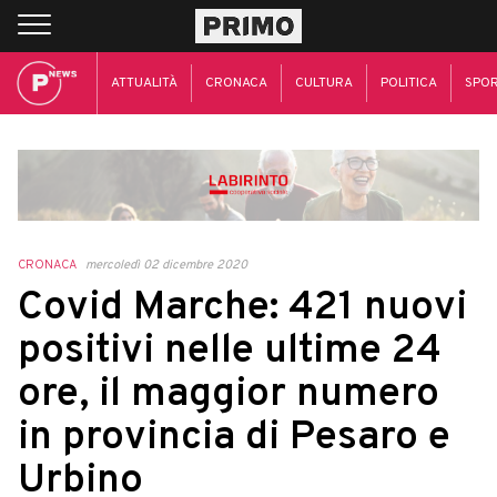
ATTUALITÀ
CRONACA
CULTURA
POLITICA
SPO
CRONACA
mercoledì 02 dicembre 2020
Covid Marche: 421 nuovi
positivi nelle ultime 24
ore, il maggior numero
in provincia di Pesaro e
Urbino