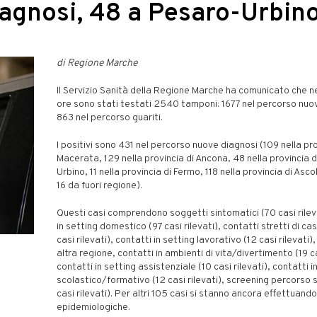
iagnosi, 48 a Pesaro-Urbin
di Regione Marche
Il Servizio Sanità della Regione Marche ha comunicato che n
ore sono stati testati 2540 tamponi: 1677 nel percorso nuo
863 nel percorso guariti.
I positivi sono 431 nel percorso nuove diagnosi (109 nella pro
Macerata, 129 nella provincia di Ancona, 48 nella provincia 
Urbino, 11 nella provincia di Fermo, 118 nella provincia di Asco
16 da fuori regione).
Questi casi comprendono soggetti sintomatici (70 casi rileva
in setting domestico (97 casi rilevati), contatti stretti di cas
casi rilevati), contatti in setting lavorativo (12 casi rilevati),
altra regione, contatti in ambienti di vita/divertimento (19 ca
contatti in setting assistenziale (10 casi rilevati), contatti i
scolastico/formativo (12 casi rilevati), screening percorso s
casi rilevati). Per altri 105 casi si stanno ancora effettuando
epidemiologiche.