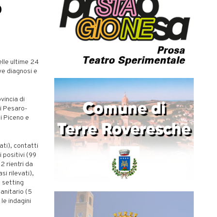
o
elle ultime 24
ve diagnosi e
vincia di
di Pesaro-
li Piceno e
ti), contatti
i positivi (99
 2 rientri da
si rilevati),
n setting
anitario (5
 le indagini