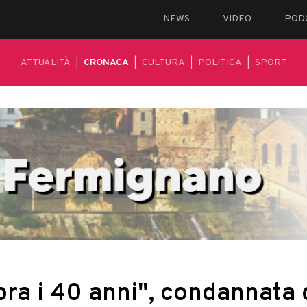
NEWS
VIDEO
POD
ATTUALITÀ
|
CRONACA
|
CULTURA
|
POLITICA
|
SPORT
ra i 40 anni", condannata 