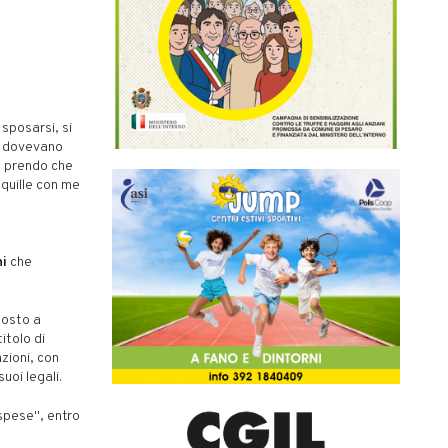
sposarsi, si
se dovevano
e prendo che
anquille con me
hi
che
posto a
itolo di
zioni, con
uoi legali.
spese", entro