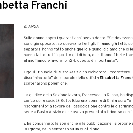
sabetta Franchi
di ANSA
Sulle donne sopra i quarant'anni aveva detto: "Se dovevano 
sono già sposate, se dovevano far figli, li hanno già fatti, 
separarsi hanno fatto anche quello e quindi diciamo che io l
hanno fatto tutti i quattro giri di boa, quindi sono lì belle tr
al mio fianco e lavorano h24, questo è importante".
Oggi il Tribunale di Busto Arsizio ha dichiarato il "carattere
discriminatorio" delle parole della stilista
Elisabetta Franc
scatenarono polemiche.
La giudice della Sezione lavoro, Francesca La Russa, ha dis
carico della società Betty Blue una somma di 5mila euro "a t
risarcimento" a favore dell'associazione contro le discrimina
sede a Busto Arsizio e che aveva presentato il ricorso con i s
E ha condannato la spa anche alla pubblicazione "a proprie 
30 giorni, della sentenza su un quotidiano.