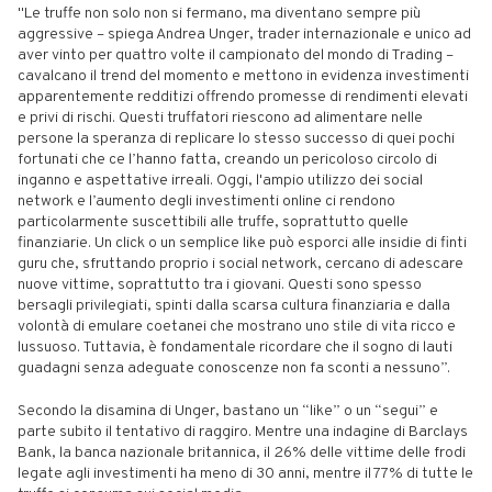
"Le truffe non solo non si fermano, ma diventano sempre più
aggressive – spiega Andrea Unger, trader internazionale e unico ad
aver vinto per quattro volte il campionato del mondo di Trading –
cavalcano il trend del momento e mettono in evidenza investimenti
apparentemente redditizi offrendo promesse di rendimenti elevati
e privi di rischi. Questi truffatori riescono ad alimentare nelle
persone la speranza di replicare lo stesso successo di quei pochi
fortunati che ce l’hanno fatta, creando un pericoloso circolo di
inganno e aspettative irreali. Oggi, l'ampio utilizzo dei social
network e l’aumento degli investimenti online ci rendono
particolarmente suscettibili alle truffe, soprattutto quelle
finanziarie. Un click o un semplice like può esporci alle insidie di finti
guru che, sfruttando proprio i social network, cercano di adescare
nuove vittime, soprattutto tra i giovani. Questi sono spesso
bersagli privilegiati, spinti dalla scarsa cultura finanziaria e dalla
volontà di emulare coetanei che mostrano uno stile di vita ricco e
lussuoso. Tuttavia, è fondamentale ricordare che il sogno di lauti
guadagni senza adeguate conoscenze non fa sconti a nessuno”.
Secondo la disamina di Unger, bastano un “like” o un “segui” e
parte subito il tentativo di raggiro. Mentre una indagine di Barclays
Bank, la banca nazionale britannica, il 26% delle vittime delle frodi
legate agli investimenti ha meno di 30 anni, mentre il 77% di tutte le