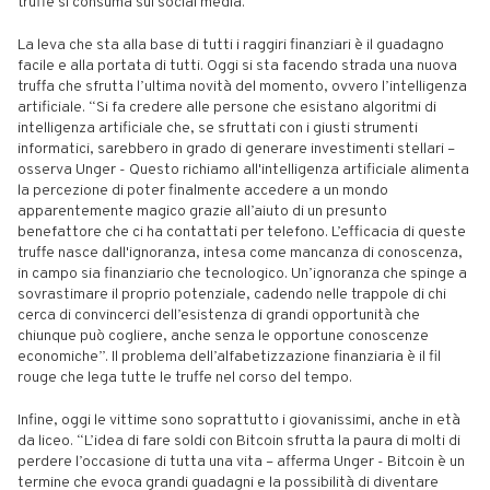
truffe si consuma sui social media.
La leva che sta alla base di tutti i raggiri finanziari è il guadagno
facile e alla portata di tutti. Oggi si sta facendo strada una nuova
truffa che sfrutta l’ultima novità del momento, ovvero l’intelligenza
artificiale. “Si fa credere alle persone che esistano algoritmi di
intelligenza artificiale che, se sfruttati con i giusti strumenti
informatici, sarebbero in grado di generare investimenti stellari –
osserva Unger - Questo richiamo all'intelligenza artificiale alimenta
la percezione di poter finalmente accedere a un mondo
apparentemente magico grazie all’aiuto di un presunto
benefattore che ci ha contattati per telefono. L’efficacia di queste
truffe nasce dall'ignoranza, intesa come mancanza di conoscenza,
in campo sia finanziario che tecnologico. Un’ignoranza che spinge a
sovrastimare il proprio potenziale, cadendo nelle trappole di chi
cerca di convincerci dell’esistenza di grandi opportunità che
chiunque può cogliere, anche senza le opportune conoscenze
economiche”. Il problema dell’alfabetizzazione finanziaria è il fil
rouge che lega tutte le truffe nel corso del tempo.
Infine, oggi le vittime sono soprattutto i giovanissimi, anche in età
da liceo. “L’idea di fare soldi con Bitcoin sfrutta la paura di molti di
perdere l’occasione di tutta una vita – afferma Unger - Bitcoin è un
termine che evoca grandi guadagni e la possibilità di diventare