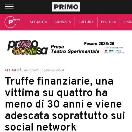
ATTUALITÀ
CRONACA
CULTURA
POLITICA
SPO
ATTUALITÀ
mercoledì 31 gennaio 2024
Truffe finanziarie, una
vittima su quattro ha
meno di 30 anni e viene
adescata soprattutto sui
social network