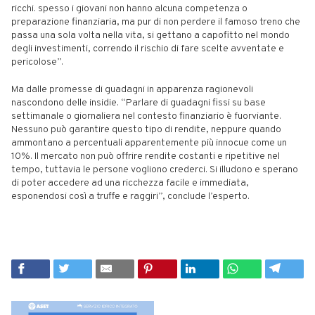
ricchi. spesso i giovani non hanno alcuna competenza o
preparazione finanziaria, ma pur di non perdere il famoso treno che
passa una sola volta nella vita, si gettano a capofitto nel mondo
degli investimenti, correndo il rischio di fare scelte avventate e
pericolose”.
Ma dalle promesse di guadagni in apparenza ragionevoli
nascondono delle insidie. “Parlare di guadagni fissi su base
settimanale o giornaliera nel contesto finanziario è fuorviante.
Nessuno può garantire questo tipo di rendite, neppure quando
ammontano a percentuali apparentemente più innocue come un
10%. Il mercato non può offrire rendite costanti e ripetitive nel
tempo, tuttavia le persone vogliono crederci. Si illudono e sperano
di poter accedere ad una ricchezza facile e immediata,
esponendosi così a truffe e raggiri”, conclude l’esperto.