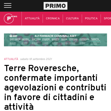
ATTUALITÀ
CRONACA
CULTURA
POLITICA
SPO
ATTUALITÀ
sabato 18 settembre 2021
Terre Roveresche,
confermate importanti
agevolazioni e contributi
in favore di cittadini e
attività