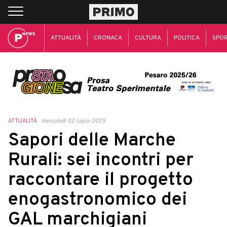
ATTUALITÀ
CRONACA
CULTURA
POLITICA
SPO
ATTUALITÀ
mercoledì 02 luglio 2025
Sapori delle Marche
Rurali: sei incontri per
raccontare il progetto
enogastronomico dei
GAL marchigiani