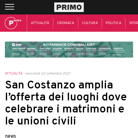
ATTUALITÀ
CRONACA
CULTURA
POLITICA
SPO
ATTUALITÀ
mercoledì 22 settembre 2021
San Costanzo amplia
l’offerta dei luoghi dove
celebrare i matrimoni e
le unioni civili
news