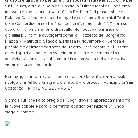
chiuso che all’aperto per dare una risposta in tutte le stagioni e per
tutti i gusti; oltre alla Sala del Consiglio “Filippo Montesi” abbiamo
messo a disposizione la sala “Giulio Perticari” al piano nobile di
Palazzo Cassi maestosa ed elegante con i suoi affreschi, il Teatro
della Concordia, la nostra “bomboniera”, gioiello del 1721 con i suoi
due ordini di palchi a ferro di cavallo. Non potevano mancare
gioiellini più intimi e avvolgenti come la Piazzetta del Borghetto, il
Piazza N. Mauruzi di Stacciola, Piazza IV Novembre di Cerasa e il
piccolo ma delizioso terrazzo del Teatro. Sarà possibile utilizzare
questi spazi anche per lo svolgimento di un breve momento di
convivialità con gli invitati sempre in osservanza della normativa
vigente e previo accordi.
Per maggiori informazioni e per conoscere le tariffe sarà possibile
rivolgersi all’ufficio Anagrafe e Stato Civile presso il Municipio di San
Costanzo. Tel. 0721951228 – 951241.
Siamo sicuri che l’alto pregio dei luoghi troverà apprezzamento fra
le nuove coppie e sarà la perfetta location per iniziare un lungo
viaggio insieme.