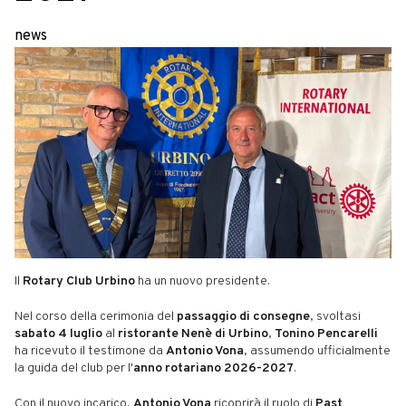
news
Il
Rotary Club Urbino
ha un nuovo presidente.
Nel corso della cerimonia del
passaggio di consegne
, svoltasi
sabato 4 luglio
al
ristorante Nenè di Urbino
,
Tonino Pencarelli
ha ricevuto il testimone da
Antonio Vona
, assumendo ufficialmente
la guida del club per l'
anno rotariano 2026-2027
.
Con il nuovo incarico,
Antonio Vona
ricoprirà il ruolo di
Past