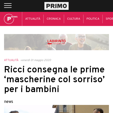
ATTUALITÀ
CRONACA
CULTURA
POLITICA
SPO
ATTUALITÀ
venerdì 01 maggio 2020
Ricci consegna le prime
‘mascherine col sorriso’
per i bambini
news