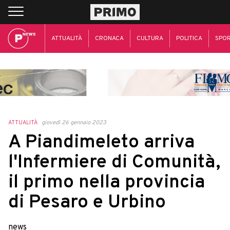
ATTUALITÀ
CRONACA
CULTURA
POLITICA
SPO
ATTUALITÀ
giovedì 26 gennaio 2023
A Piandimeleto arriva
l'Infermiere di Comunità,
il primo nella provincia
di Pesaro e Urbino
news