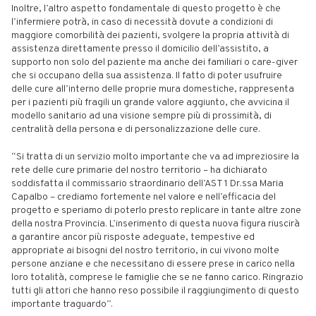
Inoltre, l’altro aspetto fondamentale di questo progetto è che
l’infermiere potrà, in caso di necessità dovute a condizioni di
maggiore comorbilità dei pazienti, svolgere la propria attività di
assistenza direttamente presso il domicilio dell’assistito, a
supporto non solo del paziente ma anche dei familiari o care-giver
che si occupano della sua assistenza. Il fatto di poter usufruire
delle cure all’interno delle proprie mura domestiche, rappresenta
per i pazienti più fragili un grande valore aggiunto, che avvicina il
modello sanitario ad una visione sempre più di prossimità, di
centralità della persona e di personalizzazione delle cure.
“Si tratta di un servizio molto importante che va ad impreziosire la
rete delle cure primarie del nostro territorio – ha dichiarato
soddisfatta il commissario straordinario dell’AST 1 Dr.ssa Maria
Capalbo – crediamo fortemente nel valore e nell’efficacia del
progetto e speriamo di poterlo presto replicare in tante altre zone
della nostra Provincia. L’inserimento di questa nuova figura riuscirà
a garantire ancor più risposte adeguate, tempestive ed
appropriate ai bisogni del nostro territorio, in cui vivono molte
persone anziane e che necessitano di essere prese in carico nella
loro totalità, comprese le famiglie che se ne fanno carico. Ringrazio
tutti gli attori che hanno reso possibile il raggiungimento di questo
importante traguardo”.