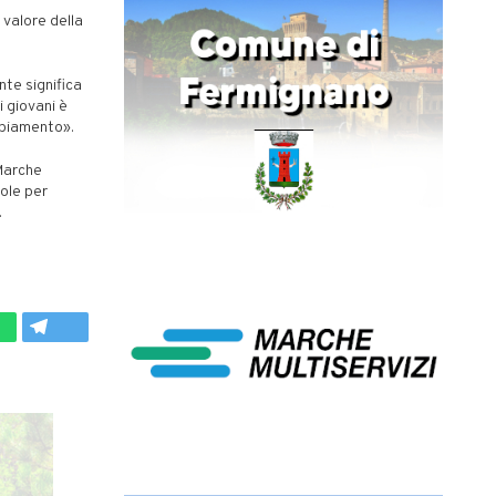
 valore della
nte significa
i giovani è
mbiamento».
 Marche
uole per
.