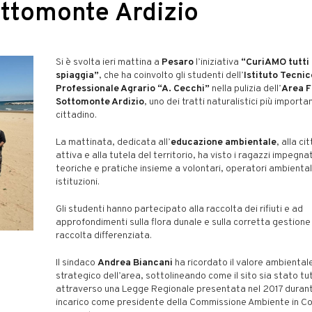
Sottomonte Ardizio
Si è svolta ieri mattina a
Pesaro
l’iniziativa
“CuriAMO tutti 
spiaggia”
, che ha coinvolto gli studenti dell’
Istituto Tecnic
Professionale Agrario “A. Cecchi”
nella pulizia dell’
Area Fl
Sottomonte Ardizio
, uno dei tratti naturalistici più importan
cittadino.
La mattinata, dedicata all’
educazione ambientale
, alla c
attiva e alla tutela del territorio, ha visto i ragazzi impegnat
teoriche e pratiche insieme a volontari, operatori ambiental
istituzioni.
Gli studenti hanno partecipato alla raccolta dei rifiuti e ad
approfondimenti sulla flora dunale e sulla corretta gestione
raccolta differenziata.
Il sindaco
Andrea Biancani
ha ricordato il valore ambiental
strategico dell’area, sottolineando come il sito sia stato tu
attraverso una Legge Regionale presentata nel 2017 durante
incarico come presidente della Commissione Ambiente in Co