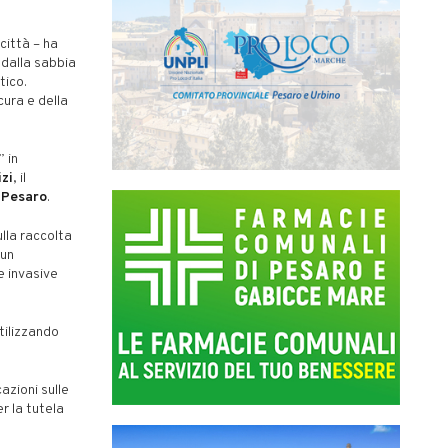
città – ha
 dalla sabbia
tico.
cura e della
” in
zi
, il
i Pesaro
.
lla raccolta
 un
 invasive
tilizzando
cazioni sulle
r la tutela