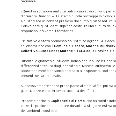
regionale.
«Quest’area rappresenta un patrimonio straordinario per la 
dichiarato Biancani –. Il sistema dunale protegge la ciclabile
e custodisce un habitat prezioso dal punto di vista naturalis
Coinvolgere gli studenti significa costruire una cultura della 
responsabilità verso il territorio».
L’iniziativa è stata promossa dall’istituto agrario “A. Cecchi
collaborazione con il
Comune di Pesaro
,
Marche Multiservi
Collettivo Cuore Endas Marche
e il
CEA della Provincia d
Durante la giornata gli studenti hanno seguito una lezione su
differenziata tenuta dagli operatori di Marche Multiservizi e
approfondimento botanico dedicato alle specie autoctone e
presenti nell’area dunale.
Successivamente hanno preso parte alle attività di pulizia u
guanti, pinze e sacchi per la raccolta dei rifiuti.
Presente anche la
Capitaneria di Porto
, che ha fornito indi
corrette pratiche da adottare durante la stagione estiva pe
dell’ambiente costiero.