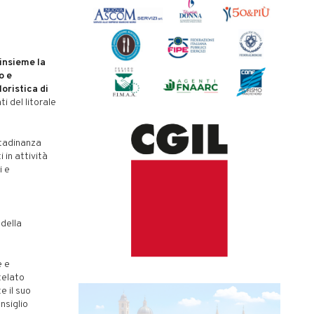
insieme la
o e
oristica di
ti del litorale
ittadinanza
i in attività
i e
 della
e e
telato
 il suo
nsiglio