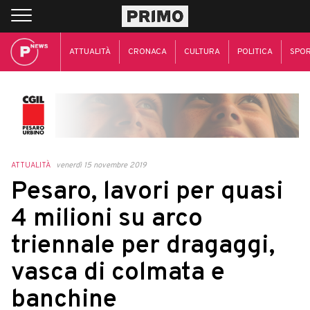
ATTUALITÀ
CRONACA
CULTURA
POLITICA
SPO
ATTUALITÀ
venerdì 15 novembre 2019
Pesaro, lavori per quasi
4 milioni su arco
triennale per dragaggi,
vasca di colmata e
banchine