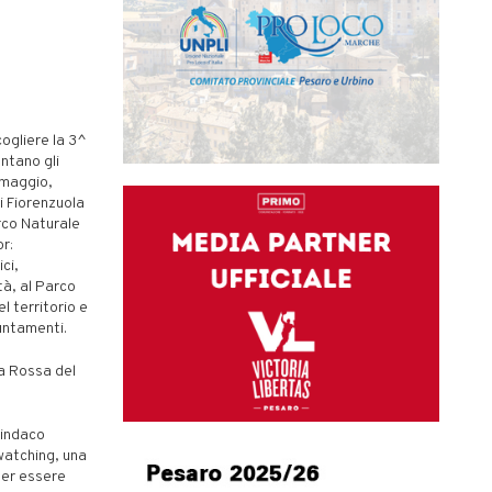
ogliere la 3^
ntano gli
 maggio,
di Fiorenzuola
arco Naturale
r:
ici,
tà, al Parco
l territorio e
puntamenti.
a Rossa del
sindaco
watching, una
per essere