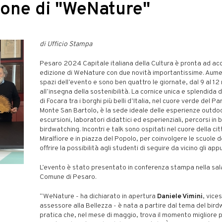
zione di "WeNature"
di Ufficio Stampa
Pesaro 2024 Capitale italiana della Cultura è pronta ad acc
edizione di WeNature con due novità importantissime. Aume
spazi dell’evento e sono ben quattro le giornate, dal 9 al 12
all’insegna della sostenibilità. La cornice unica e splendida 
di Focara tra i borghi più belli d’Italia, nel cuore verde del P
Monte San Bartolo, è la sede ideale delle esperienze outdoo
escursioni, laboratori didattici ed esperienziali, percorsi in b
birdwatching. Incontri e talk sono ospitati nel cuore della cit
Miralfiore e in piazza del Popolo, per coinvolgere le scuole de
offrire la possibilità agli studenti di seguire da vicino gli ap
L’evento è stato presentato in conferenza stampa nella sal
Comune di Pesaro.
“WeNature - ha dichiarato in apertura
Daniele Vimini
, vice
assessore alla Bellezza - è nata a partire dal tema del bird
pratica che, nel mese di maggio, trova il momento migliore 