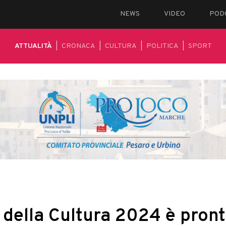
NEWS
VIDEO
POD
ATTUALITÀ
|
CRONACA
|
CULTURA
|
POLITICA
|
SPORT
a della Cultura 2024 è pron