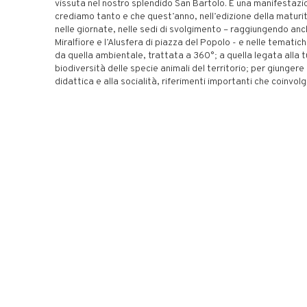
vissuta nel nostro splendido San Bartolo. È una manifestazio
crediamo tanto e che quest’anno, nell’edizione della maturit
nelle giornate, nelle sedi di svolgimento – raggiungendo anc
Miralfiore e l’Alusfera di piazza del Popolo - e nelle tematich
da quella ambientale, trattata a 360°; a quella legata alla t
biodiversità delle specie animali del territorio; per giungere 
didattica e alla socialità, riferimenti importanti che coinvol
piccoli studenti. Sarà un racconto di fortissima attualità che 
‘La natura della cultura’ di Pesaro 2024 con una proposta 
patrimonio artistico, ambientale, sostenibilità e tecnologia”
“WeNature - ha affermato
Camilla Murgia
, assessora alla 
alla Gentilezza - torna a sorprendere per la sua capacità di
sistema la bellezza e unicità del territorio, a una narrazione
sostenibilità capace di coinvolgere un pubblico eterogeneo
proposta formativa, divertente e di forte attrazione. Lo farà
edizione ‘da Capitale’ anche con le scuole della città, chiam
una giornata alla scoperta delle meraviglie del Parco. Uno s
all’interno della città che accoglierà la caccia al tesoro alla 
animali simbolo del San Bartolo, e che premierà i partecipan
particolare passaporto e con una giornata di divertimento 
assicurati”.
In collegamento video
Santina Grande
, vicepresidente di F