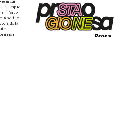
ne in cui
à, si amplia
he il Parco
e. A partire
utela della
alla
geranno i
si intreccia a
che unisce
.
Crescita e
 mettere a
 della
, con una
, per la sua
ate a vivere
crigno
ricerca degli
ti con un
e formazione
ederparchi,