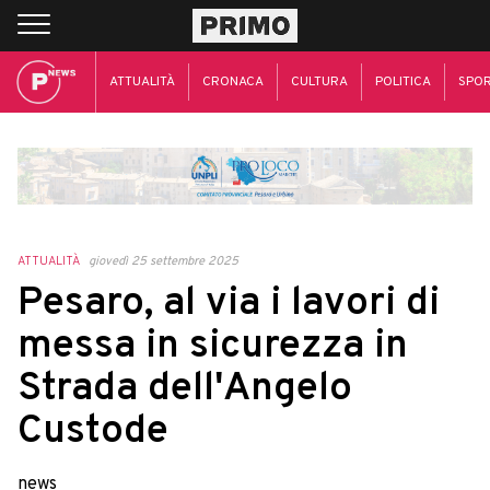
ATTUALITÀ
CRONACA
CULTURA
POLITICA
SPO
ATTUALITÀ
giovedì 25 settembre 2025
Pesaro, al via i lavori di
messa in sicurezza in
Strada dell'Angelo
Custode
news