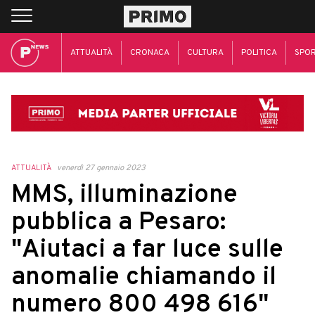
ATTUALITÀ
CRONACA
CULTURA
POLITICA
SPO
ATTUALITÀ
venerdì 27 gennaio 2023
MMS, illuminazione
pubblica a Pesaro:
"Aiutaci a far luce sulle
anomalie chiamando il
numero 800 498 616"