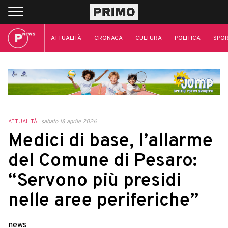
ATTUALITÀ
CRONACA
CULTURA
POLITICA
SPO
ATTUALITÀ
sabato 18 aprile 2026
Medici di base, l’allarme
del Comune di Pesaro:
“Servono più presidi
nelle aree periferiche”
news