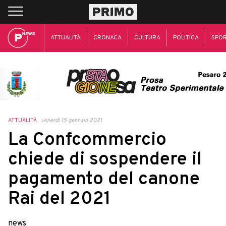
ATTUALITÀ
CRONACA
CULTURA
POLITICA
SPO
ATTUALITÀ
venerdì 15 gennaio 2021
La Confcommercio
chiede di sospendere il
pagamento del canone
Rai del 2021
news