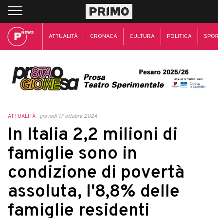
ATTUALITÀ
CRONACA
CULTURA
POLITICA
SPO
ATTUALITÀ
giovedì 17 ottobre 2024
In Italia 2,2 milioni di
famiglie sono in
condizione di povertà
assoluta, l'8,8% delle
famiglie residenti