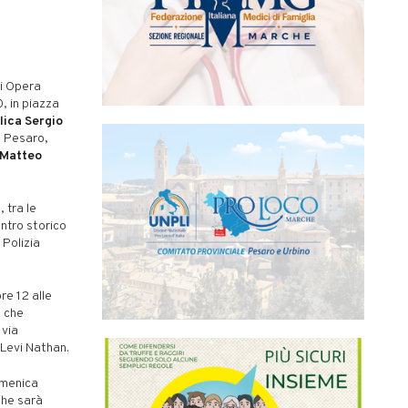
ni Opera
, in piazza
lica Sergio
a Pesaro,
Matteo
 tra le
entro storico
 Polizia
re 12 alle
o che
 via
a Levi Nathan.
omenica
che sarà