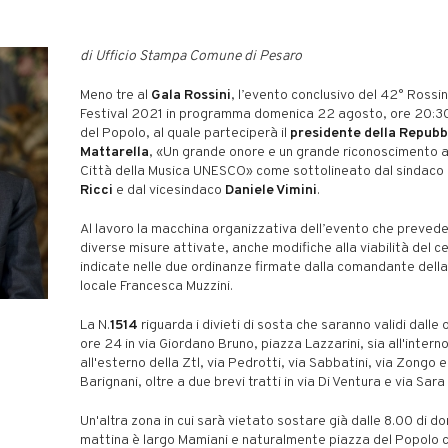
di Ufficio Stampa Comune di Pesaro
Meno tre al
Gala Rossini
, l’evento conclusivo del 42° Rossi
Festival 2021 in programma domenica 22 agosto, ore 20:30
del Popolo, al quale parteciperà il
presidente della Repubb
Mattarella
, «Un grande onore e un grande riconoscimento 
Città della Musica UNESCO» come sottolineato dal sindaco
Ricci
e dal vicesindaco
Daniele Vimini
.
Al lavoro la macchina organizzativa dell’evento che prevede,
diverse misure attivate, anche modifiche alla viabilità del c
indicate nelle due ordinanze firmate dalla comandante della
locale Francesca Muzzini.
La N.
1514
riguarda i divieti di sosta che saranno validi dalle o
ore 24 in via Giordano Bruno, piazza Lazzarini, sia all'intern
all'esterno della Ztl, via Pedrotti, via Sabbatini, via Zongo e
Barignani, oltre a due brevi tratti in via Di Ventura e via Sar
Un'altra zona in cui sarà vietato sostare già dalle 8.00 di d
mattina è largo Mamiani e naturalmente piazza del Popolo 