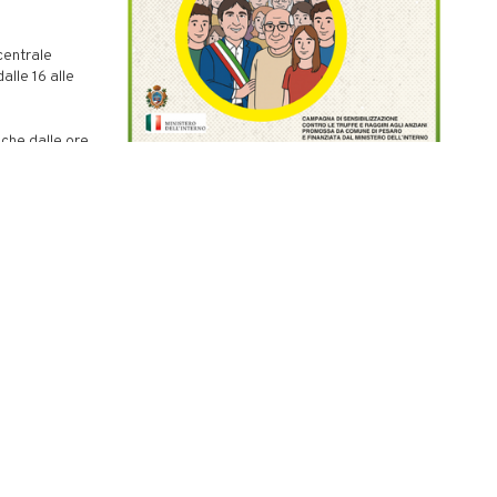
centrale
alle 16 alle
i che dalle ore
 Almerici e
 Mamiani, via
lle altre vie
nzione di
 domenica
 Popolo.