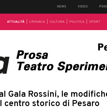
NEWS
VIDEO
POD
ATTUALITÀ
|
CRONACA
|
CULTURA
|
POLITICA
|
SPORT
al Gala Rossini, le modifich
el centro storico di Pesaro