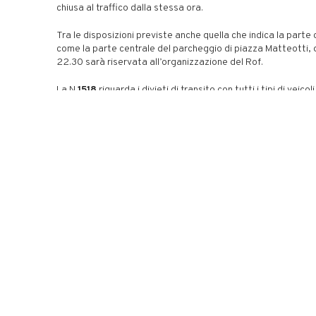
chiusa al traffico dalla stessa ora.
Tra le disposizioni previste anche quella che indica la parte 
come la parte centrale del parcheggio di piazza Matteotti, d
22.30 sarà riservata all’organizzazione del Rof.
La N.
1518
riguarda i divieti di transito con tutti i tipi di veicol
16 non potranno circolare in piazza Lazzarini, via Branca, via
via Pedrotti, piazza Olivieri, via Sabbatini, via Zongo, largo
Gavardini e via Giordano Bruno ma anche negli ultimi tratti de
da cui vi si accede.
Previsto inoltre il divieto di somministrazione, vendita, dete
bevande in contenitori di vetro e lattine, dalle 16 alle 24 di
(ordinanza n
. 1516
firmata dal sindaco) nella sola piazza del