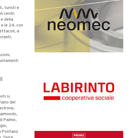
, turisti e
li centri
 e della
 e le 24, con
ettacoli, a
oranti,
zioni,
puntamenti
it
nti si
nano del
astrone,
raimondo,
di Palme,
gio,
in Pontano
, Terre