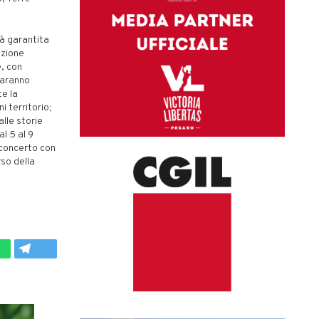
rà garantita
azione
, con
 saranno
te la
ni territorio;
lle storie
l 5 al 9
 concerto con
rso della