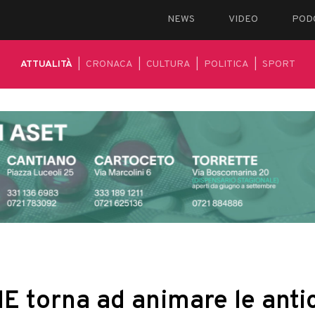
NEWS
VIDEO
POD
ATTUALITÀ
|
CRONACA
|
CULTURA
|
POLITICA
|
SPORT
E torna ad animare le anti