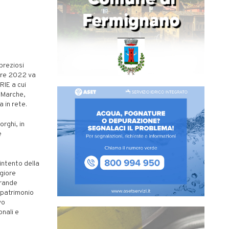
preziosi
mbre 2022 va
RIE a cui
 Marche,
a in rete.
orghi, in
e
’intento della
giore
grande
 patrimonio
vo
onali e