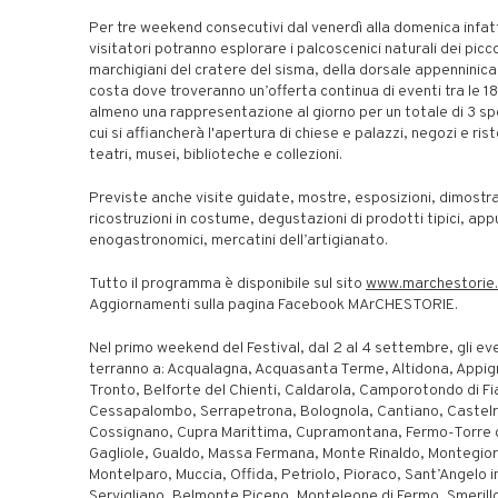
Per tre weekend consecutivi dal venerdì alla domenica infatti
visitatori potranno esplorare i palcoscenici naturali dei picco
marchigiani del cratere del sisma, della dorsale appenninica
costa dove troveranno un’offerta continua di eventi tra le 18
almeno una rappresentazione al giorno per un totale di 3 sp
cui si affiancherà l'apertura di chiese e palazzi, negozi e rist
teatri, musei, biblioteche e collezioni.
Previste anche visite guidate, mostre, esposizioni, dimostra
ricostruzioni in costume, degustazioni di prodotti tipici, ap
enogastronomici, mercatini dell’artigianato.
Tutto il programma è disponibile sul sito
www.marchestorie.
Aggiornamenti sulla pagina Facebook MArCHESTORIE.
Nel primo weekend del Festival, dal 2 al 4 settembre, gli eve
terranno a: Acqualagna, Acquasanta Terme, Altidona, Appig
Tronto, Belforte del Chienti, Caldarola, Camporotondo di Fi
Cessapalombo, Serrapetrona, Bolognola, Cantiano, Castel
Cossignano, Cupra Marittima, Cupramontana, Fermo-Torre 
Gagliole, Gualdo, Massa Fermana, Monte Rinaldo, Montegior
Montelparo, Muccia, Offida, Petriolo, Pioraco, Sant’Angelo 
Servigliano, Belmonte Piceno, Monteleone di Fermo, Smerillo