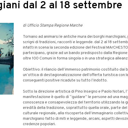
iani dal 2 al 18 settembre
di Ufficio Stampa Regione Marche
Tornano ad animarsi le antiche mura dei borghi marchigiani, 
scrigni di tradizioni, racconti e leggende: dal 2 al 18 sette
infatti in scena la seconda edizione del Festival MArCHESTO
partecipano, grazie ad un bando predisposto dalla Regione
oltre 100 Comuni in forma singola o in una strategica alleanz
Obiettivo: il rilancio dell’immenso patrimonio costituito dai b
un‘ottica di destagionalizzazione dell’offerta turistica con l
conseguenti positive ricadute su tutto l’indotto.
Sotto la direzione artistica di Pino Insegno e Paolo Notari, l
manifestazione è quello di “guidare” le persone ad una mag
conoscenza e consapevolezza del territorio utilizzando la 
eredità della tradizione, soprattutto quella orale, parte del
culturale regionale, alla riscoperta dell’immaginario colletti
marchigiano fatto di miti e leggende, arcani, aspetti devozi
credenze popolari.