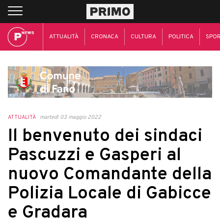
ATTUALITÀ
CRONACA
CULTURA
POLITICA
SPO
ATTUALITÀ
martedì 03 maggio 2022
Il benvenuto dei sindaci
Pascuzzi e Gasperi al
nuovo Comandante della
Polizia Locale di Gabicce
e Gradara