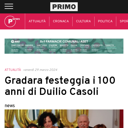
ATTUALITÀ
CRONACA
CULTURA
POLITICA
SPO
ATTUALITÀ
venerdì 29 marzo 2024
Gradara festeggia i 100
anni di Duilio Casoli
news