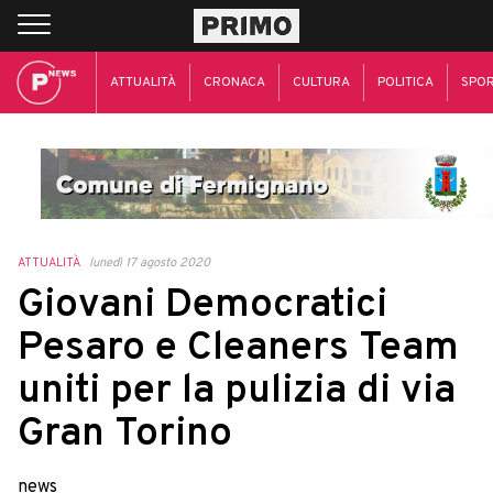
ATTUALITÀ
CRONACA
CULTURA
POLITICA
SPO
ATTUALITÀ
lunedì 17 agosto 2020
Giovani Democratici
Pesaro e Cleaners Team
uniti per la pulizia di via
Gran Torino
news