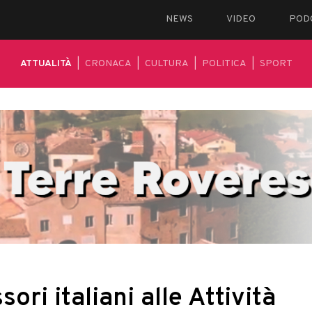
NEWS
VIDEO
POD
ATTUALITÀ
|
CRONACA
|
CULTURA
|
POLITICA
|
SPORT
ori italiani alle Attività