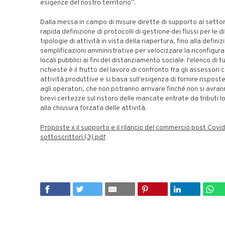
esigenze del nostro territorio”.
Dalla messa in campo di misure dirette di supporto al settor
rapida definizione di protocolli di gestione dei flussi per le d
tipologie di attività in vista della riapertura, fino alla definiz
semplificazioni amministrative per velocizzare la riconfigura
locali pubblici ai fini del distanziamento sociale: l'elenco di 
richieste è il frutto del lavoro di confronto fra gli assessori 
attività produttive e si basa sull'esigenza di fornire rispos
agli operatori, che non potranno arrivare finché non si avran
brevi certezze sul ristoro delle mancate entrate da tributi l
alla chiusura forzata delle attività.
Proposte x il supporto e il rilancio del commercio post Covi
sottoscrittori (3).pdf