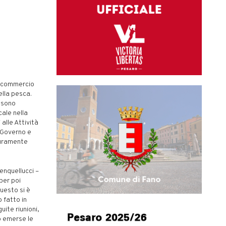
l commercio
ella pesca.
ssono
cale nella
 alle Attività
l Governo e
 duramente
nquellucci –
per poi
questo si è
 fatto in
uite riunioni,
no emerse le