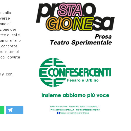
e, alla
iverse
ione di
zione dei
tutte queste
comunali alle
te concrete
no in tempi
ocali dovute
d19_con