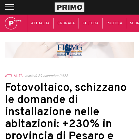
ATTUALITÀ
CRONACA
CULTURA
POLITICA
SPO
ATTUALITÀ
martedì 29 novembre 2022
Fotovoltaico, schizzano
le domande di
installazione nelle
abitazioni: +230% in
provincia di Pesaro e