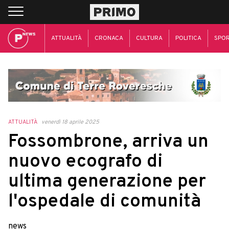
ATTUALITÀ
CRONACA
CULTURA
POLITICA
SPO
ATTUALITÀ
venerdì 18 aprile 2025
Fossombrone, arriva un
nuovo ecografo di
ultima generazione per
l'ospedale di comunità
news