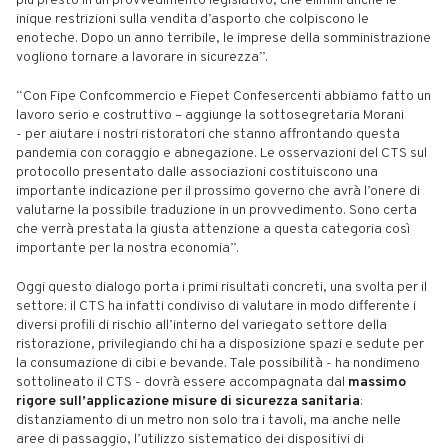
più presto in un provvedimento legislativo, che elimini anche le
inique restrizioni sulla vendita d’asporto che colpiscono le
enoteche. Dopo un anno terribile, le imprese della somministrazione
vogliono tornare a lavorare in sicurezza”.
“Con Fipe Confcommercio e Fiepet Confesercenti abbiamo fatto un
lavoro serio e costruttivo – aggiunge la sottosegretaria Morani
- per aiutare i nostri ristoratori che stanno affrontando questa
pandemia con coraggio e abnegazione. Le osservazioni del CTS sul
protocollo presentato dalle associazioni costituiscono una
importante indicazione per il prossimo governo che avrà l’onere di
valutarne la possibile traduzione in un provvedimento. Sono certa
che verrà prestata la giusta attenzione a questa categoria così
importante per la nostra economia”.
Oggi questo dialogo porta i primi risultati concreti, una svolta per il
settore: il CTS ha infatti condiviso di valutare in modo differente i
diversi profili di rischio all’interno del variegato settore della
ristorazione, privilegiando chi ha a disposizione spazi e sedute per
la consumazione di cibi e bevande. Tale possibilità - ha nondimeno
sottolineato il CTS - dovrà essere accompagnata dal
massimo
rigore sull’applicazione misure di sicurezza sanitaria
:
distanziamento di un metro non solo tra i tavoli, ma anche nelle
aree di passaggio, l’utilizzo sistematico dei dispositivi di