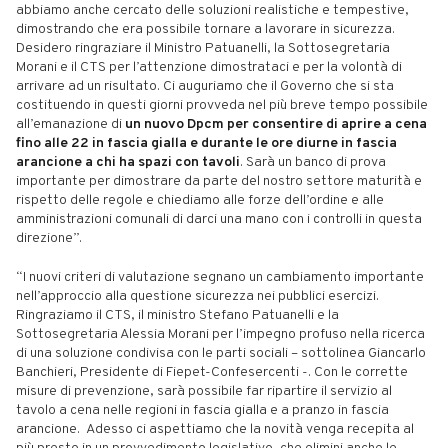
abbiamo anche cercato delle soluzioni realistiche e tempestive,
dimostrando che era possibile tornare a lavorare in sicurezza.
Desidero ringraziare il Ministro Patuanelli, la Sottosegretaria
Morani e il CTS per l’attenzione dimostrataci e per la volontà di
arrivare ad un risultato. Ci auguriamo che il Governo che si sta
costituendo in questi giorni provveda nel più breve tempo possibile
all’emanazione di
un nuovo Dpcm per consentire di aprire a cena
fino alle 22 in fascia gialla e durante le ore diurne in fascia
arancione a chi ha spazi con tavoli
. Sarà un banco di prova
importante per dimostrare da parte del nostro settore maturità e
rispetto delle regole e chiediamo alle forze dell’ordine e alle
amministrazioni comunali di darci una mano con i controlli in questa
direzione”.
“I nuovi criteri di valutazione segnano un cambiamento importante
nell’approccio alla questione sicurezza nei pubblici esercizi.
Ringraziamo il CTS, il ministro Stefano Patuanelli e la
Sottosegretaria Alessia Morani per l’impegno profuso nella ricerca
di una soluzione condivisa con le parti sociali – sottolinea Giancarlo
Banchieri, Presidente di Fiepet-Confesercenti -. Con le corrette
misure di prevenzione, sarà possibile far ripartire il servizio al
tavolo a cena nelle regioni in fascia gialla e a pranzo in fascia
arancione. Adesso ci aspettiamo che la novità venga recepita al