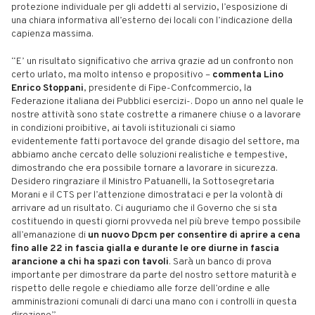
protezione individuale per gli addetti al servizio, l’esposizione di
una chiara informativa all’esterno dei locali con l’indicazione della
capienza massima.
“E’ un risultato significativo che arriva grazie ad un confronto non
certo urlato, ma molto intenso e propositivo –
commenta Lino
Enrico Stoppani
, presidente di Fipe-Confcommercio, la
Federazione italiana dei Pubblici esercizi-. Dopo un anno nel quale le
nostre attività sono state costrette a rimanere chiuse o a lavorare
in condizioni proibitive, ai tavoli istituzionali ci siamo
evidentemente fatti portavoce del grande disagio del settore, ma
abbiamo anche cercato delle soluzioni realistiche e tempestive,
dimostrando che era possibile tornare a lavorare in sicurezza.
Desidero ringraziare il Ministro Patuanelli, la Sottosegretaria
Morani e il CTS per l’attenzione dimostrataci e per la volontà di
arrivare ad un risultato. Ci auguriamo che il Governo che si sta
costituendo in questi giorni provveda nel più breve tempo possibile
all’emanazione di
un nuovo Dpcm per consentire di aprire a cena
fino alle 22 in fascia gialla e durante le ore diurne in fascia
arancione a chi ha spazi con tavoli
. Sarà un banco di prova
importante per dimostrare da parte del nostro settore maturità e
rispetto delle regole e chiediamo alle forze dell’ordine e alle
amministrazioni comunali di darci una mano con i controlli in questa