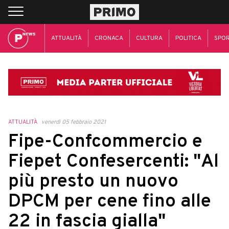
ATTUALITÀ
CRONACA
CULTURA
POLITICA
SPO
ATTUALITÀ
venerdì 05 febbraio 2021
Fipe-Confcommercio e
Fiepet Confesercenti: "Al
più presto un nuovo
DPCM per cene fino alle
22 in fascia gialla"