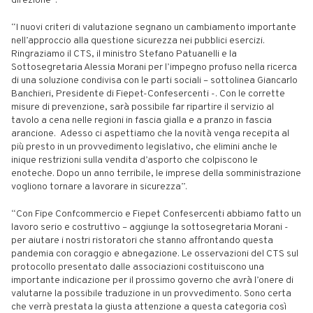
direzione”.
“I nuovi criteri di valutazione segnano un cambiamento importante
nell’approccio alla questione sicurezza nei pubblici esercizi.
Ringraziamo il CTS, il ministro Stefano Patuanelli e la
Sottosegretaria Alessia Morani per l’impegno profuso nella ricerca
di una soluzione condivisa con le parti sociali – sottolinea Giancarlo
Banchieri, Presidente di Fiepet-Confesercenti -. Con le corrette
misure di prevenzione, sarà possibile far ripartire il servizio al
tavolo a cena nelle regioni in fascia gialla e a pranzo in fascia
arancione. Adesso ci aspettiamo che la novità venga recepita al
più presto in un provvedimento legislativo, che elimini anche le
inique restrizioni sulla vendita d’asporto che colpiscono le
enoteche. Dopo un anno terribile, le imprese della somministrazione
vogliono tornare a lavorare in sicurezza”.
“Con Fipe Confcommercio e Fiepet Confesercenti abbiamo fatto un
lavoro serio e costruttivo – aggiunge la sottosegretaria Morani -
per aiutare i nostri ristoratori che stanno affrontando questa
pandemia con coraggio e abnegazione. Le osservazioni del CTS sul
protocollo presentato dalle associazioni costituiscono una
importante indicazione per il prossimo governo che avrà l’onere di
valutarne la possibile traduzione in un provvedimento. Sono certa
che verrà prestata la giusta attenzione a questa categoria così