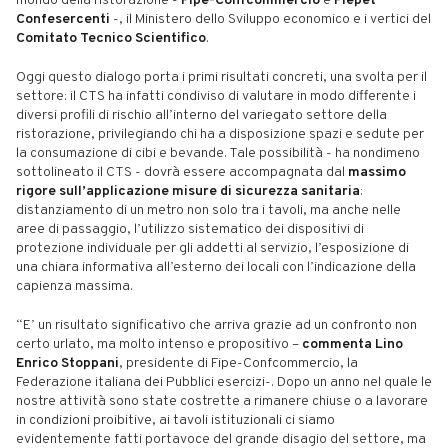
mondo della ristorazione -
Fipe-Confcommercio
e
Fiepet
Confesercenti
-, il Ministero dello Sviluppo economico e i vertici del
Comitato Tecnico Scientifico
.
Oggi questo dialogo porta i primi risultati concreti, una svolta per il
settore: il CTS ha infatti condiviso di valutare in modo differente i
diversi profili di rischio all’interno del variegato settore della
ristorazione, privilegiando chi ha a disposizione spazi e sedute per
la consumazione di cibi e bevande. Tale possibilità - ha nondimeno
sottolineato il CTS - dovrà essere accompagnata dal
massimo
rigore sull’applicazione misure di sicurezza sanitaria
:
distanziamento di un metro non solo tra i tavoli, ma anche nelle
aree di passaggio, l’utilizzo sistematico dei dispositivi di
protezione individuale per gli addetti al servizio, l’esposizione di
una chiara informativa all’esterno dei locali con l’indicazione della
capienza massima.
“E’ un risultato significativo che arriva grazie ad un confronto non
certo urlato, ma molto intenso e propositivo –
commenta Lino
Enrico Stoppani
, presidente di Fipe-Confcommercio, la
Federazione italiana dei Pubblici esercizi-. Dopo un anno nel quale le
nostre attività sono state costrette a rimanere chiuse o a lavorare
in condizioni proibitive, ai tavoli istituzionali ci siamo
evidentemente fatti portavoce del grande disagio del settore, ma