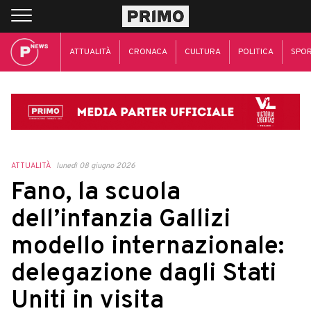
ATTUALITÀ
CRONACA
CULTURA
POLITICA
SPO
ATTUALITÀ
lunedì 08 giugno 2026
Fano, la scuola
dell’infanzia Gallizi
modello internazionale:
delegazione dagli Stati
Uniti in visita