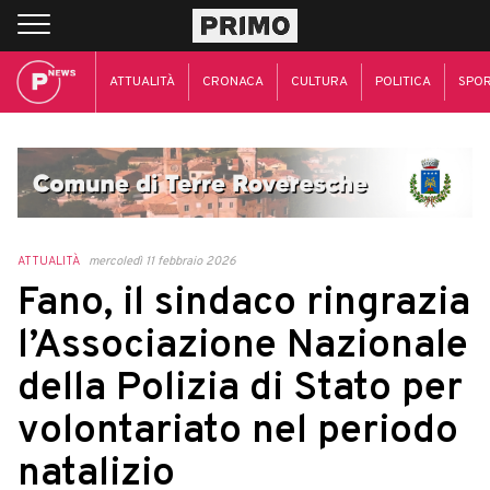
ATTUALITÀ
CRONACA
CULTURA
POLITICA
SPO
ATTUALITÀ
mercoledì 11 febbraio 2026
Fano, il sindaco ringrazia
l’Associazione Nazionale
della Polizia di Stato per
volontariato nel periodo
natalizio