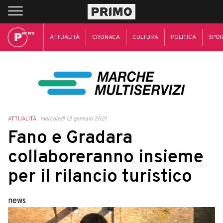
ATTUALITÀ
CRONACA
CULTURA
POLITICA
SPO
ATTUALITÀ
mercoledì 13 gennaio 2021
Fano e Gradara
collaboreranno insieme
per il rilancio turistico
news